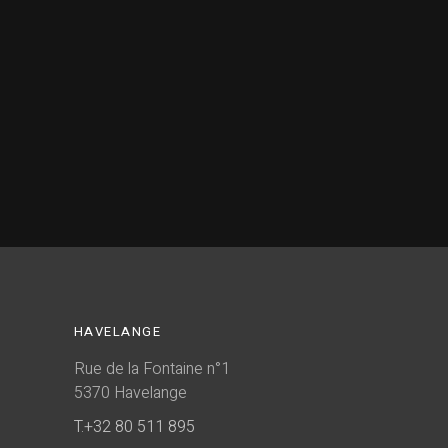
HAVELANGE
Rue de la Fontaine n°1
5370 Havelange
T.+32 80 511 895