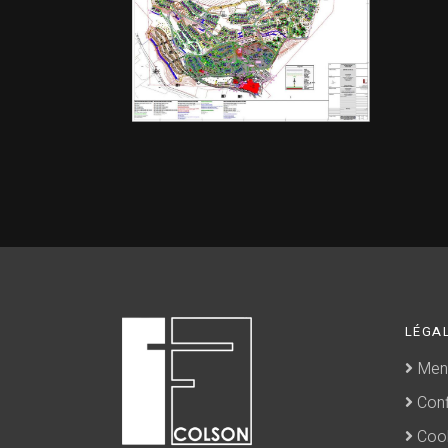
LÉGA
Ment
Confi
Cook