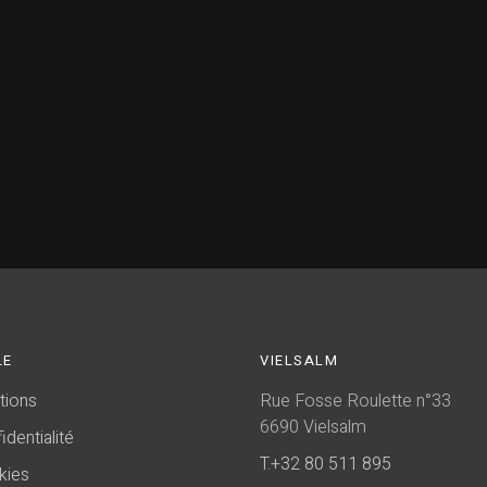
LE
VIELSALM
ions
Rue Fosse Roulette n°33
6690 Vielsalm
dentialité
T.+32 80 511 895
ies